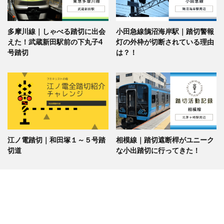
多摩川線｜しゃべる踏切に出会
小田急線鵠沼海岸駅｜踏切警報
えた！武蔵新田駅前の下丸子4
灯の外枠が切断されている理由
号踏切
は？！
江ノ電踏切｜和田塚１～５号踏
相模線｜踏切遮断桿がユニーク
切道
な小出踏切に行ってきた！