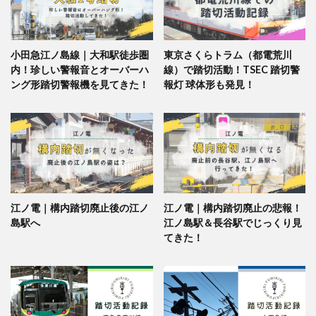
小田急江ノ島線｜大和駅徒歩圏
東京さくらトラム（都電荒川
内！珍しい警報音とオーバーハ
線）で踏切活動！TSEC 踏切警
ング形踏切警報機を見てきた！
報灯 球体形も発見！
江ノ電｜構内踏切廃止後の江ノ
江ノ電｜構内踏切廃止の悲報！
島駅へ
江ノ島駅＆長谷駅でじっくり見
てきた！