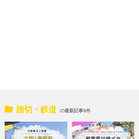
踏切・鉄道
の最新記事8件