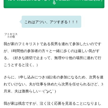
る
これはアツい、アツすぎる！！！
フミキリス
トの母
我が家のフミキリストである長男を連れて参加したいのです
が、1時間他の参加者の方々と一緒に歩くのは厳しい気がす
る。（好きな踏切で止まって、無理やり他の場所に連れて行
こうとすると泣く。）
さらに、1申し込みにつき1組2名の参加になるため、次男を連
れていけない。
夫が仕事を休めたら次男を任せられるけど、
3
月末、夫は激務らしい‥(⁠´⁠°̥̥̥̥̥̥̥̥⁠ω⁠°̥̥̥̥̥̥̥̥⁠｀⁠)
我が家は残念ですが、泣く泣く応募を見送ることになりまし