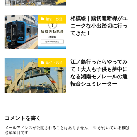
相模線｜踏切遮断桿がユ
踏切・鉄道
ニークな小出踏切に行っ
てきた！
江ノ島行ったらやってみ
踏切・鉄道
て！大人も子供も夢中に
なる湘南モノレールの運
転台シュミレーター
コメントを書く
メールアドレスが公開されることはありません。
※
が付いている欄は
必須項目です