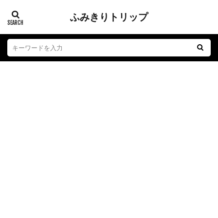
ふみきりトリップ
踏切
江ノ電
子育て
おもちゃ
グルメ