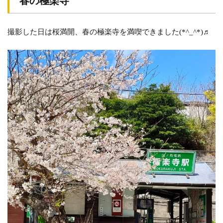
春の極楽寺
踏
切
道
撮影した日は桜満開、春の極楽寺を満喫できました(*^_^*)♬
極
楽
寺
２
号
踏
切
道
の
場
所
極
楽
寺
３
号
踏
切
道