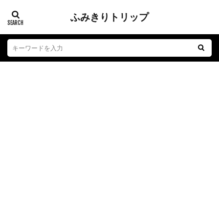
ふみきりトリップ
踏切
江ノ電
子育て
おもちゃ
グルメ