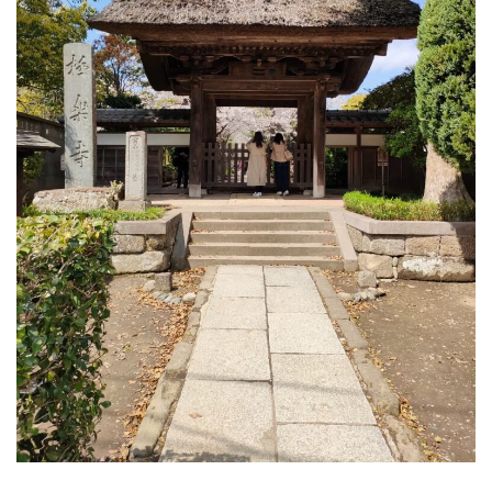
極
楽
寺
４
号
踏
切
道
の
場
所
次
回
は
長
谷
踏
切
道