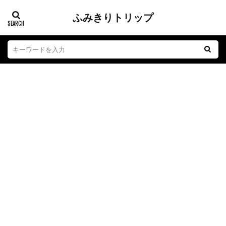
ふみきりトリップ
踏切
江ノ電
子育て
おもちゃ
グルメ