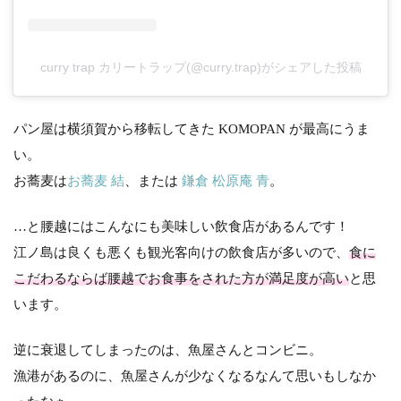
curry trap カリートラップ(@curry.trap)がシェアした投稿
パン屋は横須賀から移転してきた KOMOPAN が最高にうま
い。
お蕎麦は
お蕎麦 結
、または
鎌倉 松原庵 青
。
…と腰越にはこんなにも美味しい飲食店があるんです！
江ノ島は良くも悪くも観光客向けの飲食店が多いので、
食に
こだわるならば腰越でお食事をされた方が満足度が高い
と思
います。
逆に衰退してしまったのは、魚屋さんとコンビニ。
漁港があるのに、魚屋さんが少なくなるなんて思いもしなか