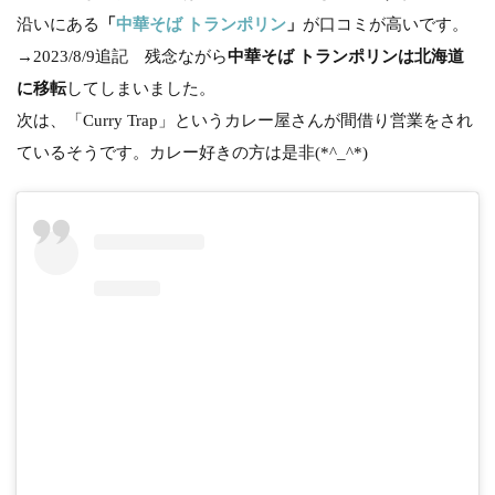
越
沿いにある
「
中華そば トランポリン
」
が口コミが高いです。
５
号
→2023/8/9追記 残念ながら
中華そば トランポリンは北海道
踏
に移転
してしまいました。
切
道
次は、「Curry Trap」というカレー屋さんが間借り営業をされ
ているそうです。カレー好きの方は是非(*^_^*)