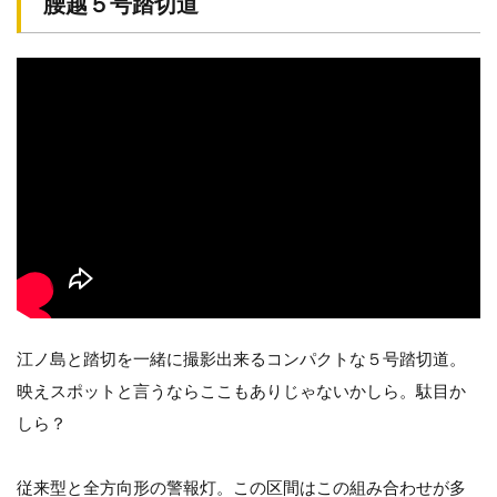
腰越５号踏切道
江ノ島と踏切を一緒に撮影出来るコンパクトな５号踏切道。
映えスポットと言うならここもありじゃないかしら。駄目か
しら？
従来型と全方向形の警報灯。この区間はこの組み合わせが多