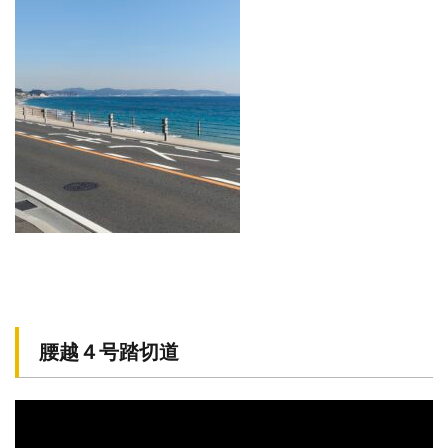
腰越４号踏切道