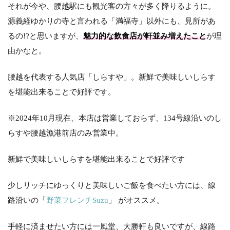
腰
それが今や、腰越駅にも観光客の方々が多く降りるように。
越
源義経ゆかりの寺と言われる「満福寺」以外にも、見所があ
２
号
るの!?と思いますが、
魅力的な飲食店が軒並み増えたこと
が理
踏
由かなと。
切
道
腰越を代表する人気店「しらすや」。新鮮で美味しいしらす
腰
越
を堪能出来ることで好評です。
３
号
踏
※2024年10月現在、本店は営業しておらず、134号線沿いのし
切
らすや腰越漁港前店のみ営業中。
道
腰
新鮮で美味しいしらすを堪能出来ることで好評です
越
４
号
少しリッチにゆっくりと美味しいご飯を食べたい方には、線
踏
路沿いの「
野菜フレンチSuzu
」 がオススメ。
切
道
手軽に済ませたい方には一風堂、大勝軒も良いですが、線路
腰