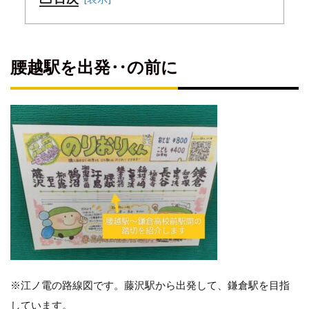
腰越
駅を
腰越駅を出発‥の前に
出
発‥
の前
に
漁
師
町
腰
越
の
変
化
腰
越
※江ノ電の路線図です。藤沢駅から出発して、鎌倉駅を目指
駅
しています。
も