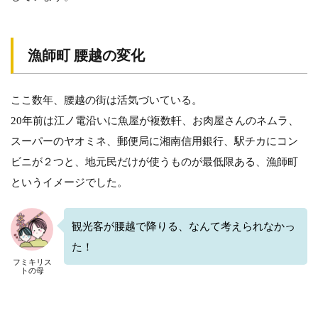
ア
ッ
ト
ホ
漁師町 腰越の変化
ー
ム
に
ここ数年、腰越の街は活気づいている。
20年前は江ノ電沿いに魚屋が複数軒、お肉屋さんのネムラ、
踏
スーパーのヤオミネ、郵便局に湘南信用銀行、駅チカにコン
切
紹
ビニが２つと、地元民だけが使うものが最低限ある、漁師町
介
というイメージでした。
へ
腰
観光客が腰越で降りる、なんて考えられなかっ
越
た！
１
号
フミキリス
トの母
踏
切
道