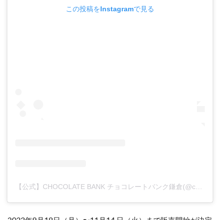
この投稿をInstagramで見る
【公式】CHOCOLATE BANK チョコレートバンク鎌倉(@chocolate_bank_)がシェアした投稿
2023年9月18日（月）〜11月14 日（火）まで販売開始が決定