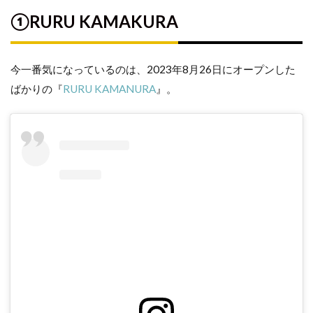
KAMAKURA
①RURU KAMAKURA
CHOCOLATE
BANK チョコ
今一番気になっているのは、2023年8月26日にオープンした
レートバンク
鎌倉
ばかりの『
RURU KAMANURA
』。
銀
座
芋
山
鎌
倉
店
BUTTER
HOLIC｜
バターホ
リック