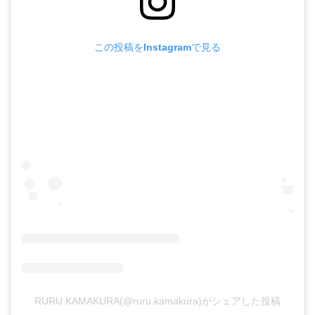
ドレ
スとお
花と紅
この投稿をInstagramで見る
茶のお
店
DRESSY
ROOM
& Tea
最
後
に
RURU KAMAKURA(@ruru.kamakura)がシェアした投稿