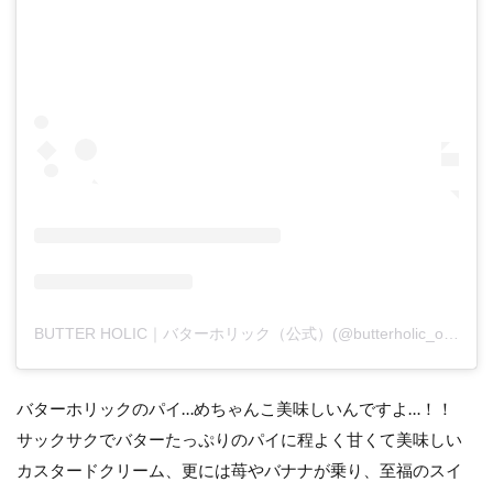
BUTTER HOLIC｜バターホリック（公式）(@butterholic_official)がシェアした投稿
バターホリックのパイ…めちゃんこ美味しいんですよ…！！
サックサクでバターたっぷりのパイに程よく甘くて美味しい
カスタードクリーム、更には苺やバナナが乗り、至福のスイ