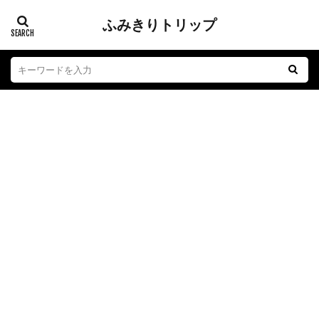
ふみきりトリップ
踏切
江ノ電
子育て
おもちゃ
グルメ