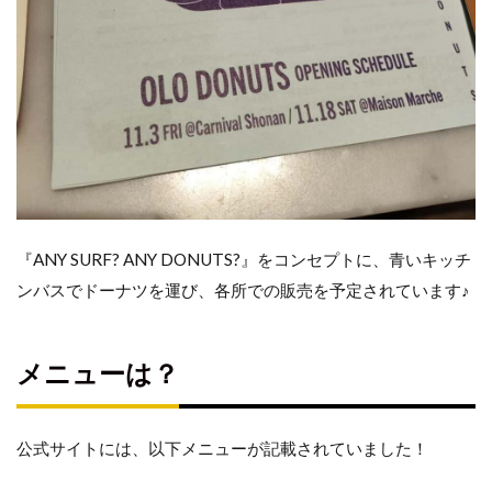
翌
朝、
レモ
ンド
ーナ
ツを
食べ
まし
た
『ANY SURF? ANY DONUTS?』をコンセプトに、青いキッチ
ンバスでドーナツを運び、各所での販売を予定されています♪
メニューは？
公式サイトには、以下メニューが記載されていました！