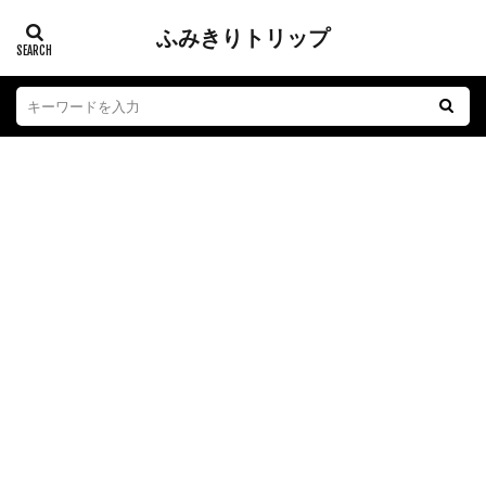
ふみきりトリップ
踏切
江ノ電
子育て
おもちゃ
グルメ