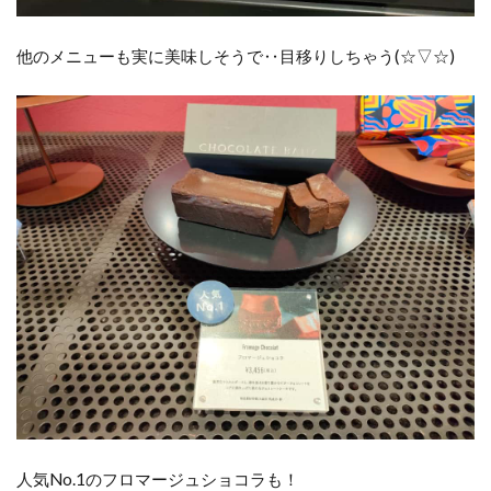
他のメニューも実に美味しそうで‥目移りしちゃう(⁠☆⁠▽⁠☆⁠)
人気No.1のフロマージュショコラも！