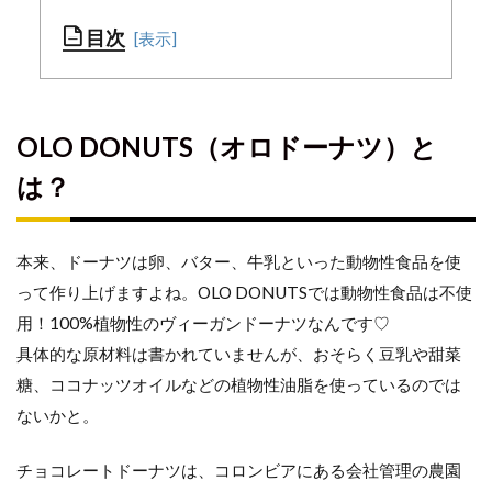
目次
OLO
DONUTS（オ
OLO DONUTS（オロドーナツ）と
ロドーナツ）
とは？
は？
メニ
ュー
本来、ドーナツは卵、バター、牛乳といった動物性食品を使
は？
って作り上げますよね。OLO DONUTSでは動物性食品は不使
用！100%植物性のヴィーガンドーナツなんです♡
どこ
具体的な原材料は書かれていませんが、おそらく豆乳や甜菜
で食
糖、ココナッツオイルなどの植物性油脂を使っているのでは
べら
れ
ないかと。
る？
チョコレートドーナツは、コロンビアにある会社管理の農園
OPENING