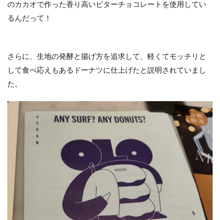
のカカオで作った香り高いビターチョコレートを使用してい
EVENT
るんだって！
Carnival
Shonan
CHOCOLATE
BANK
さらに、生地の発酵と揚げ方を追求して、軽くてモッチリと
して食べ応えもあるドーナツに仕上げたと説明されていまし
CHOCOLATE
た。
BANK へ♪
店
内
の
様
子
実
食