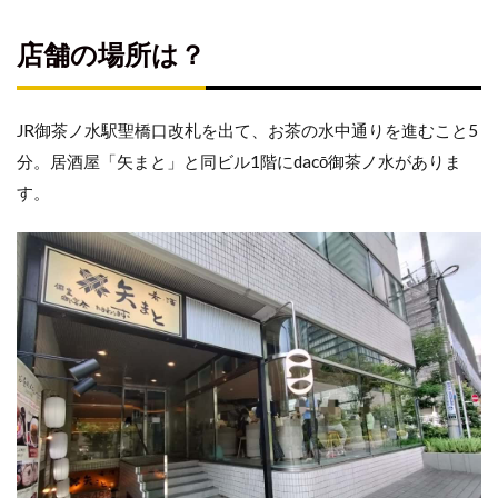
店舗
店舗の場所は？
の場
所
は？
JR御茶ノ水駅聖橋口改札を出て、お茶の水中通りを進むこと5
どん
分。居酒屋「矢まと」と同ビル1階にdacō御茶ノ水がありま
なパ
す。
ンが
販売
され
てい
る？
ドリ
ンク
メニ
ュー
は？
イ