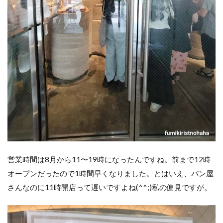
ド
「Sobap」
は東京駅
で食べら
れます
営業時間は8月から11〜19時になったんですね。前まで12時
オープンだったので1時間早くなりました。とはいえ、パン屋
さんなのに11時開店って遅いですよね(^^;)私の偏見ですが。