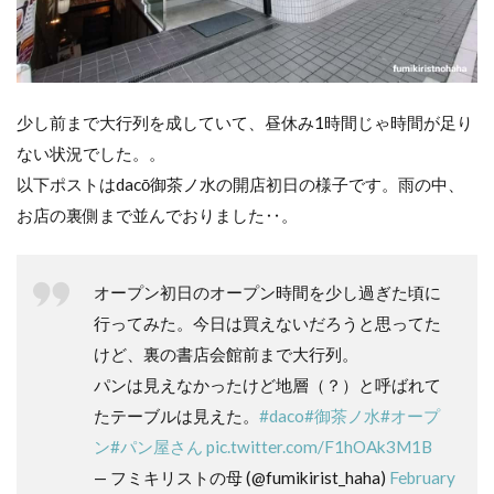
ー
ト
イ
ン
ス
少し前まで大行列を成していて、昼休み1時間じゃ時間が足り
ペ
ない状況でした。。
ー
以下ポストはdacō御茶ノ水の開店初日の様子です。雨の中、
ス
は
お店の裏側まで並んでおりました‥。
不
満
度
オープン初日のオープン時間を少し過ぎた頃に
Ｍ
行ってみた。今日は買えないだろうと思ってた
Ａ
けど、裏の書店会館前まで大行列。
Ｘ
パンは見えなかったけど地層（？）と呼ばれて
たテーブルは見えた。
#daco
#御茶ノ水
#オープ
絶
品
ン
#パン屋さん
pic.twitter.com/F1hOAk3M1B
パ
— フミキリストの母 (@fumikirist_haha)
February
ン