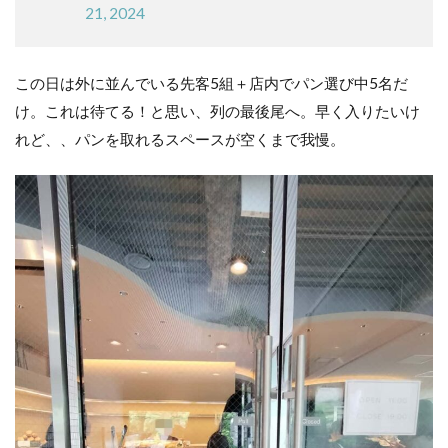
21, 2024
で
満
足
この日は外に並んでいる先客5組＋店内でパン選び中5名だ
度
向
け。これは待てる！と思い、列の最後尾へ。早く入りたいけ
上
れど、、パンを取れるスペースが空くまで我慢。
店
舗
情
報
中目
黒に
も新
オー
プ
ン！
dacōの
別ブラン