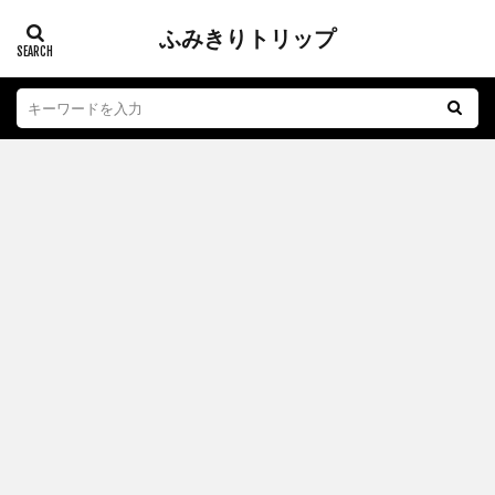
ふみきりトリップ
踏切
江ノ電
子育て
おもちゃ
グルメ