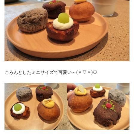
ころんとしたミニサイズで可愛い～(＾▽＾)♡