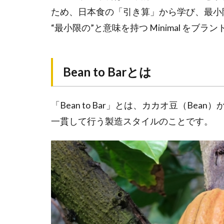
ーが
ため、日本食の「引き算」から学び、最小
販売
され
“最小限の”と意味を持つ Minimal を
てい
る
の？
Bean to Barとは
店
舗
「Bean to Bar」とは、カカオ豆（Be
紹
介
一貫して行う製造スタイルのことです。
Minimal
富ヶ谷
本店
Minimal
The
Baking
代々木
上原