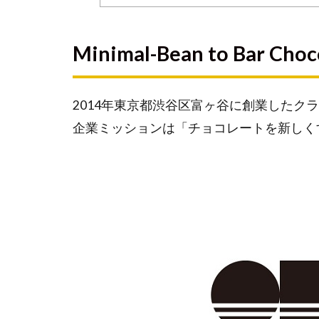
Minimal-
Bean to
Minimal-Bean to Bar Ch
Bar
Chocolate-
とは？
2014年東京都渋谷区富ヶ谷に創業したク
Bean
企業ミッションは「チョコレートを新しく
to
Bar
とは
既
存
の
製
造
ス
タ
イ
ル
と