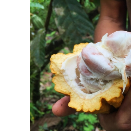
Collective（登
録無料）
CHOCOLATE
ADDICT
CLUB（月額
4,320円）
生
ガトー
ショコ
ラ -
PRIME-
をお取
り寄せ
してみ
た！
開
封
の
儀