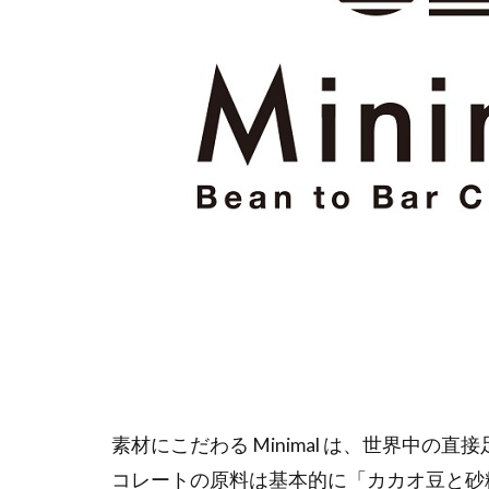
は
世
界
で
認
め
ら
れ
て
い
る
チ
ョ
コ
レ
ー
ト
どん
素材にこだわる Minimal は、世界中
なメ
ニュ
コレートの原料は基本的に「カカオ豆と砂