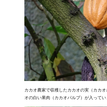
Patisserie
Minimal
祖師ヶ谷
大蔵
Minimal
The
Specialty
麻布台ヒ
ルズ
オ
ン
ラ
イ
ン
シ
ョ
カカオ農家で収穫したカカオの実（カカオ
ッ
プ
オの白い果肉（カカオパルプ）が入ってい
Minimal