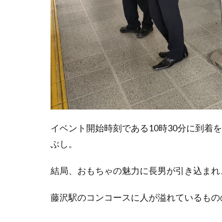
ク
タ
ー
た
ち
と
の
写
真
撮
影
こど
も駅
イベント開始時刻である10時30分に到着
長撮
影
ぶし。
会！
湘南
結局、おもちゃの魅力に長男が引き込まれ、10
ユナ
イテ
ッド
藤沢駅のコンコースに人が溢れているもの
BC
の選
手に