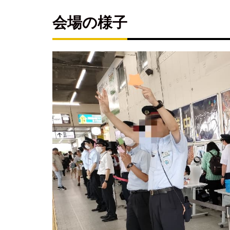
会
場
会場の様子
の
様
子
どん
なイ
ベン
ト？
短冊
に願
い事
を書
こ
う！
キ
ャ
ラ