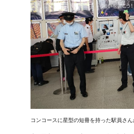
ー
ト」
（抽
選）
タ
オ
ル
と
ウ
ェ
ッ
ト
テ
ィ
ッ
シ
ュ
紙
で
作
コンコースに星型の短冊を持った駅員さん
る
警