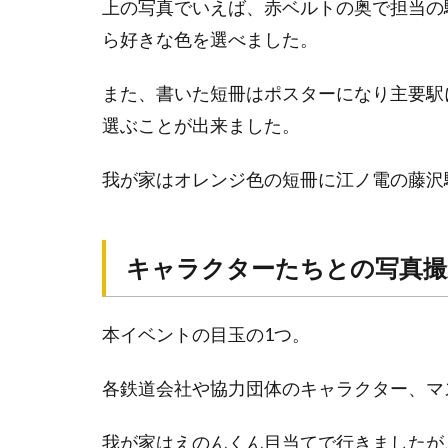
察
上の写真でいえば、赤ベルトの奥で担当の
車
ら好きな色を選べました。
両
また、書いた短冊はポスターになり主要駅
最後
に‥
選ぶことが出来ました。
我が家はオレンジ色の短冊に江ノ電の藤沢
キャラクターたちとの写真撮
本イベントの目玉の1つ。
各鉄道会社や協力団体のキャラクター、マ
我が家はえのんくん目当てで行きましたが