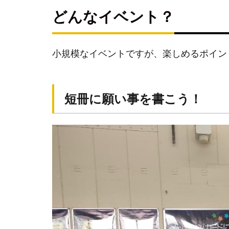
会え
どんなイベント？
る！
参
小規模なイベントですが、楽しめるポイン
加
者
プ
レ
短冊に願い事を書こう！
ゼ
ン
ト
鉄道
グッ
ズが
当た
る
「ふ
わプ
ロア
ンケ