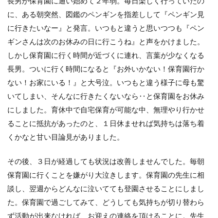
長男が保育園に通い始めて２年弱。毎日楽しく行っていたの
に、ある朝突然、図鑑のペンギンを指差しして『ペンギン見
に行きたいなー』と発言。いつもと違うと思いつつも『ペン
ギンさんは次のお休みの日に行こうね』と声をかけました。
しかし保育園に行く時間が近づくに連れ、言葉が少なくなる
長男。ついに行く時間になると『お外いかない！保育園行か
ない！お家にいる！』と大号泣。いつもと違う様子に母も驚
いてしまい、そんなに行きたくないなら‥と保育園をお休み
にしました。育休中で自宅保育が可能な中、無理やり行かせ
ることに抵抗があったのと、１日休ませれば気持ちは落ち着
くかなと甘い目論見がありました。
その後、３日が経過しても状況は改善しませんでした。毎朝
保育園に行くことを嫌がり大泣きします。保育園の先生に相
談し、翌週からどんなに泣いてても登園させることにしまし
た。保育園で過ごしてみて、どうしても気持ちが切り替わら
ず活動が出来なければ、お迎えの連絡を頂けることに。先生