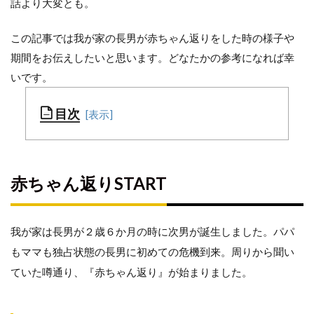
話より大変とも。
この記事では我が家の長男が赤ちゃん返りをした時の様子や
期間をお伝えしたいと思います。どなたかの参考になれば幸
いです。
目次
赤
ちゃん
赤ちゃん返りSTART
返り
START
1st
我が家は長男が２歳６か月の時に次男が誕生しました。パパ
シ
もママも独占状態の長男に初めての危機到来。
ー
周りから聞い
ズ
ていた噂通り、『赤ちゃん返り』が始まりました。
ン
2nd
シ