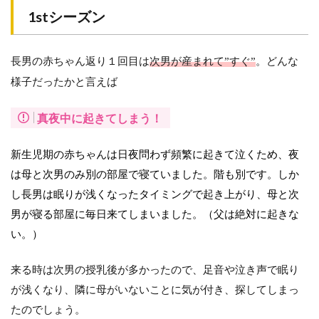
ー
1stシーズン
ズ
ン
長男の赤ちゃん返り１回目は
ま
次男が産まれて”すぐ”
。どんな
と
様子だったかと言えば
め
真夜中に起きてしまう！
新生児期の赤ちゃんは日夜問わず頻繁に起きて泣くため、夜
は母と次男のみ別の部屋で寝ていました。階も別です。しか
し長男は眠りが浅くなったタイミングで起き上がり、母と次
男が寝る部屋に毎日来てしまいました。（父は絶対に起きな
い。）
来る時は次男の授乳後が多かったので、足音や泣き声で眠り
が浅くなり、隣に母がいないことに気が付き、探してしまっ
たのでしょう。