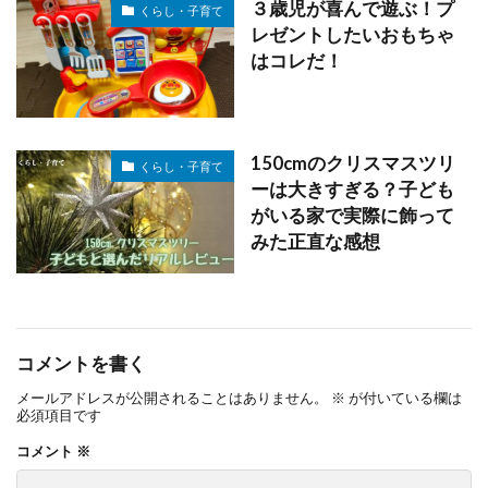
３歳児が喜んで遊ぶ！プ
くらし・子育て
レゼントしたいおもちゃ
はコレだ！
150cmのクリスマスツリ
くらし・子育て
ーは大きすぎる？子ども
がいる家で実際に飾って
みた正直な感想
コメントを書く
メールアドレスが公開されることはありません。
※
が付いている欄は
必須項目です
コメント
※