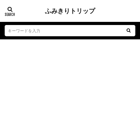
ふみきりトリップ
踏切
江ノ電
子育て
おもちゃ
グルメ