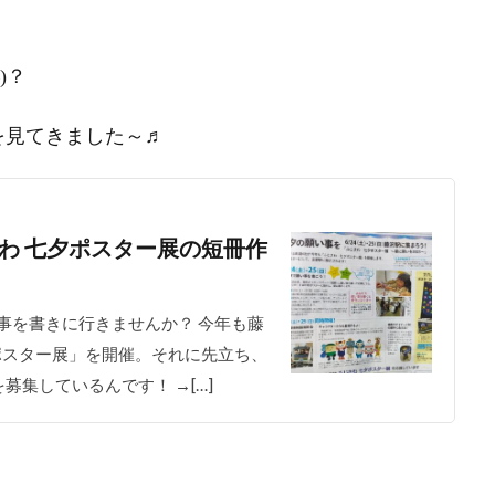
)？
を見てきました～♬
さわ 七夕ポスター展の短冊作
い事を書きに行きませんか？ 今年も藤
ポスター展」を開催。それに先立ち、
集しているんです！ →[…]