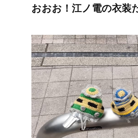
おおお！江ノ電の衣装