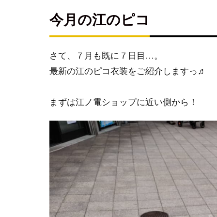
今
月
今月の江のピコ
の
江
の
さて、７月も既に７日目…。
ピ
コ
最新の江のピコ衣装をご紹介しますっ♬
江
ノ
まずは江ノ電ショップに近い側から！
電
シ
ョ
ッ
プ
前
の
ガ
チ
ャ
ガ
チ