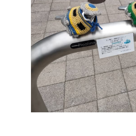
ャ
腰
越
の
お
祭
り