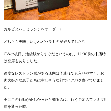
と
の
り
の
り
駅
カルビとハラミランチをオーダー♪
を
購
どちらも美味しいけれどハラミのが好みでした♡
入
GWの祝日、池袋駅からすぐだというのに、11:30前の来店時
最
は空席もありました。
後
に
適度なレストラン感がある店内は子連れでも入りやすく、お
肉大好きな息子たちは幸せそうな顔でバクバク食べていまし
た。
更にこの行動が正しかったと知るのは、行く予定のファミマ!!
前を通った時。