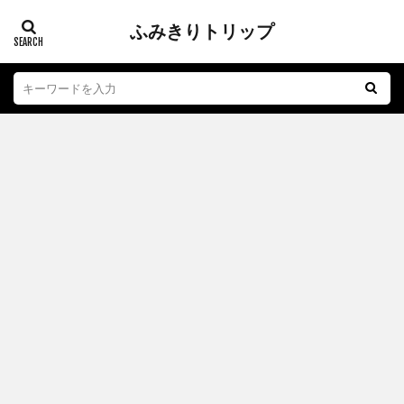
ふみきりトリップ
踏切
江ノ電
子育て
おもちゃ
グルメ