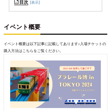
目次
イ
イベント概要
ベ
ン
ト
概
イベント概要は以下記事に記載してあります♪入場チケットの
要
購入方法はこちらをご覧ください。
入
場
前
に
腹
ご
し
ら
え