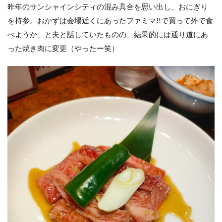
ト
昨年のサンシャインシティの混み具合を思い出し、おにぎり
ラ
を持参。おかずは会場近くにあったファミマ!!で買って外で食
ク
シ
べようか、と夫と話していたものの、結果的には通り道にあ
ョ
った焼き肉に変更（やったー笑）
ン
チ
ケ
ッ
ト
の
購
入
方
法
つ
な
ぎ
方
教
室
に
参