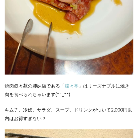
加
し
て
み
た
プラ
レー
ル釣
りを
やっ
てみ
た！
のり
のり
焼肉叙々苑の姉妹店である「
燦々亭
」はリーズナブルに焼き
プラ
肉を食べられちゃいます(*^_^*)
レー
ルで
家族
キムチ、冷奴、サラダ、スープ、ドリンクがついて2,000円以
写真
内はお得すぎない？
付プ
ラレ
ール
車両