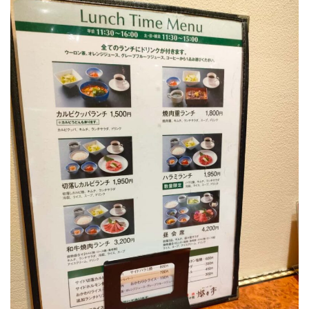
を作
っ
た！
展
示
コ
ー
ナ
ー
シ
ョ
ッ
プ
で
限
定
品