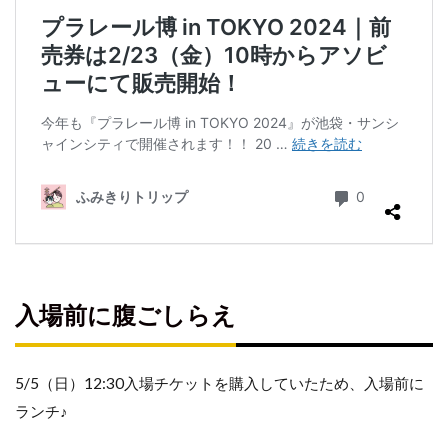
入
場
口
へ
ア
ト
ラ
ク
シ
ョ
ン
エ
入場前に腹ごしらえ
リ
ア
へ
5/5（日）12:30入場チケットを購入していたため、入場前に
GO
ランチ♪
ア