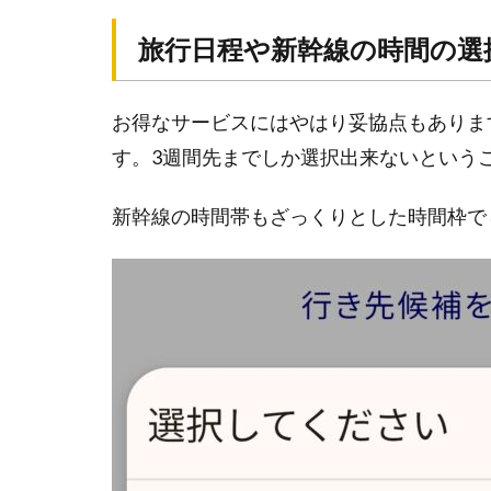
し
方
旅行日程や新幹線の時間の選
新幹線
で新潟
お得なサービスにはやはり妥協点もありま
へビュ
ーー
す。3週間先までしか選択出来ないという
ン！！
新潟
新幹線の時間帯もざっくりとした時間枠で
駅
着！
アー
トホ
テル
新潟
駅前
→観
光へ
新
潟
の
お