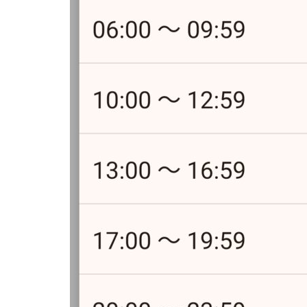
コ
メ
を
食
べ
た
い
ぽ
ん
し
ゅ
館
で
日
本
酒
飲
み
比
べ