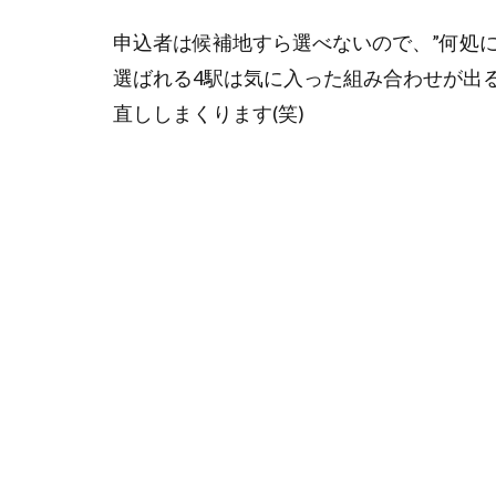
肢
が
申込者は候補地すら選べないので、”何処
少
選ばれる4駅は気に入った組み合わせが出
な
い
直ししまくります(笑)
選
ば
れ
た
行
き
先
は…
旅
行
当
日
の
過
ご