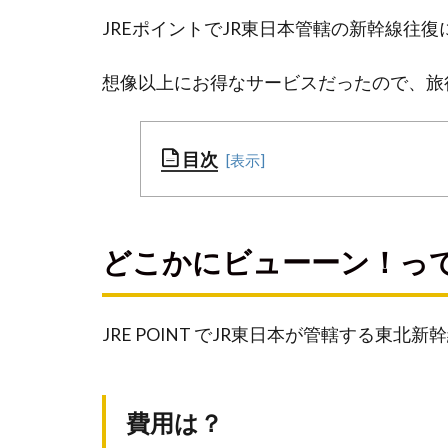
JREポイントでJR東日本管轄の新幹線往
想像以上にお得なサービスだったので、旅
目次
どこ
かに
どこかにビューーン！っ
ビュ
ーー
ン！
JRE POINT でJR東日本が管轄する東
って
な
に？
費用は？
費用
は？