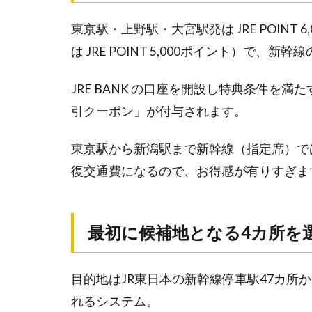
最初
東京駅・上野駅・大宮駅発は JRE POINT
に候
補地
は JRE POINT 5,000ポイント）で
とな
る4
JRE BANK の口座を開設し特典条件を
カ所
を選
引クーポン」が付与されます。
ぶ！
旅
東京駅から新潟駅まで新幹線（指定席）では片
行
日
復交通費になるので、お得感が有りすぎま
程
や
新
幹
最初に候補地となる4カ所を
線
の
時
間
目的地はJR東日本の新幹線停車駅47カ所
の
選
れるシステム。
択