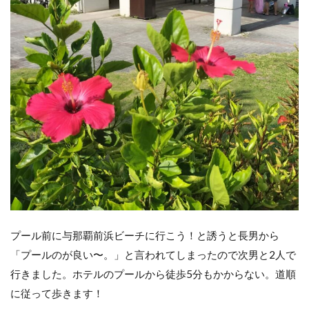
宮古
空港
でお
土産
購
入！
羽田
空港
に向
けて
離
陸‥
プール前に与那覇前浜ビーチに行こう！と誘うと長男から
「プールのが良い〜。」と言われてしまったので次男と2人で
行きました。ホテルのプールから徒歩5分もかからない。道順
に従って歩きます！