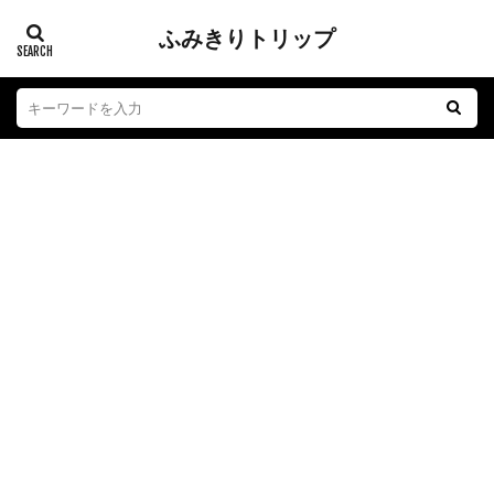
ふみきりトリップ
踏切
江ノ電
子育て
おもちゃ
グルメ