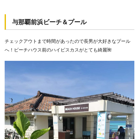
ち
ょ
う
与那覇前浜ビーチ＆プール
じ
屋
で
チェックアウトまで時間があったので長男が大好きなプール
宮
古
へ！ビーチハウス前のハイビスカスがとても綺麗🌺
そ
ば
レ
ン
タ
カ
ー
を
返
却