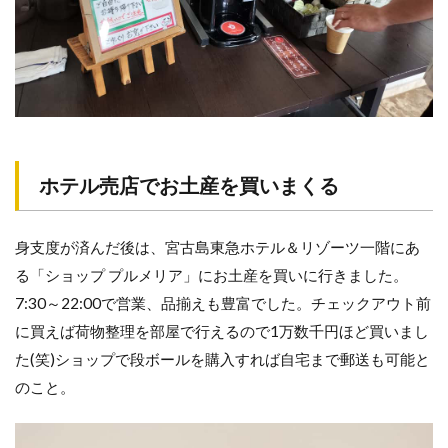
を
買
い
ま
く
る
与
那
覇
ホテル売店でお土産を買いまくる
前
浜
ビ
身支度が済んだ後は、宮古島東急ホテル＆リゾーツ一階にあ
ー
チ
る「ショップ プルメリア」にお土産を買いに行きました。
＆
7:30～22:00で営業、品揃えも豊富でした。チェックアウト前
プ
ー
に買えば荷物整理を部屋で行えるので1万数千円ほど買いまし
ル
た(笑)ショップで段ボールを購入すれば自宅まで郵送も可能と
チ
のこと。
ェ
ッ
ク