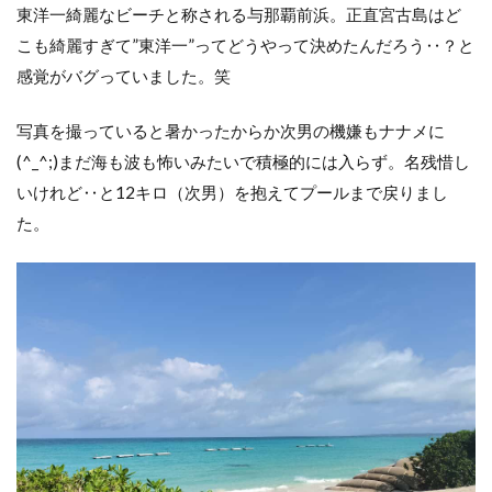
東洋一綺麗なビーチと称される与那覇前浜。正直宮古島はど
こも綺麗すぎて”東洋一”ってどうやって決めたんだろう‥？と
感覚がバグっていました。笑
写真を撮っていると暑かったからか次男の機嫌もナナメに
(^_^;)まだ海も波も怖いみたいで積極的には入らず。名残惜し
いけれど‥と12キロ（次男）を抱えてプールまで戻りまし
た。