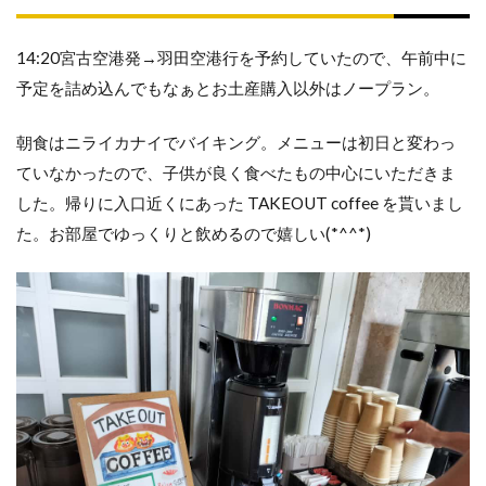
ッ
ク
ア
14:20宮古空港発→羽田空港行を予約していたので、午前中に
ウ
予定を詰め込んでもなぁとお土産購入以外はノープラン。
ト
ま
朝食はニライカナイでバイキング。メニューは初日と変わっ
で
の
ていなかったので、子供が良く食べたもの中心にいただきま
過
した。帰りに入口近くにあった TAKEOUT coffee を貰いまし
ご
た。お部屋でゆっくりと飲めるので嬉しい(*^^*)
し
方
ホ
テ
ル
売
店
で
お
土
産