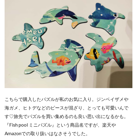
ア
ウ
ト
カ
ママ
嶺公
園
Again
島の
駅み
やこ
でお
土産
こちらで購入したパズルが私のお気に入り。ジンベイザメや
購
入！
海ガメ、ヒトデなどのピースが混ざり、とっても可愛いんで
す♡旅先でパズルを買い集めるのも良い思い出になるかも。
ラ
『Fish pool ミニパズル』という商品名ですが、楽天や
ン
チ
Amazonでの取り扱いはなさそうでした。
は