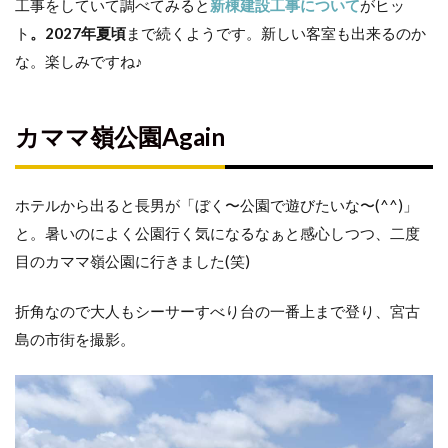
工事をしていて調べてみると
新棟建設工事について
がヒッ
ト
。2027年夏頃
まで続くようです。新しい客室も出来るのか
な。楽しみですね♪
カママ嶺公園Again
ホテルから出ると長男が「ぼく〜公園で遊びたいな〜(^^)」
と。暑いのによく公園行く気になるなぁと感心しつつ、二度
目のカママ嶺公園に行きました(笑)
折角なので大人もシーサーすべり台の一番上まで登り、宮古
島の市街を撮影。