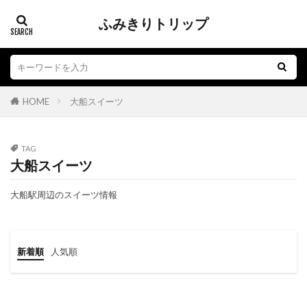
ふみきりトリップ
踏切
江ノ電
子育て
おもちゃ
グルメ
HOME
大船スイーツ
TAG
大船スイーツ
大船駅周辺のスイーツ情報
新着順
人気順