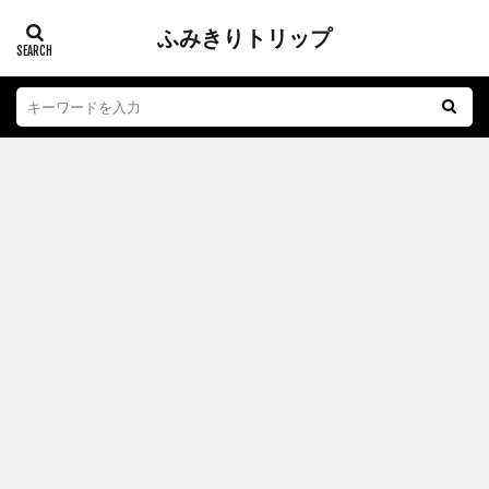
ふみきりトリップ
踏切
江ノ電
子育て
おもちゃ
グルメ