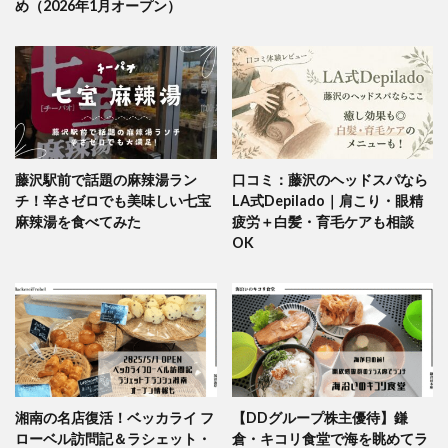
め（2026年1月オープン）
藤沢駅前で話題の麻辣湯ラン
口コミ：藤沢のヘッドスパなら
チ！辛さゼロでも美味しい七宝
LA式Depilado｜肩こり・眼精
麻辣湯を食べてみた
疲労＋白髪・育毛ケアも相談
OK
湘南の名店復活！ベッカライ フ
【DDグループ株主優待】鎌
ローベル訪問記＆ラシェット・
倉・キコリ食堂で海を眺めてラ