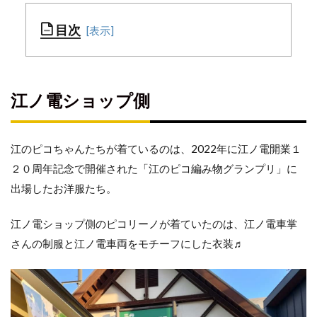
目次
江
江ノ電ショップ側
ノ
電
シ
ョ
江のピコちゃんたちが着ているのは、2022年に江ノ電開業１
ッ
２０周年記念で開催された「江のピコ編み物グランプリ」に
プ
出場したお洋服たち。
側
江ノ電ショップ側のピコリーノが着ていたのは、江ノ電車掌
タ
さんの制服と江ノ電車両をモチーフにした衣装♬
リ
ー
ズ
側