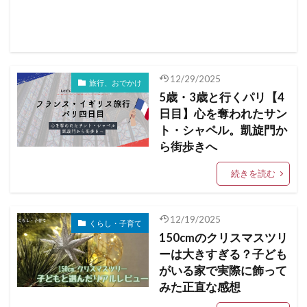
12/29/2025
旅行、おでかけ
5歳・3歳と行くパリ【4
日目】心を奪われたサン
ト・シャペル。凱旋門か
ら街歩きへ
続きを読む
12/19/2025
くらし・子育て
150cmのクリスマスツリ
ーは大きすぎる？子ども
がいる家で実際に飾って
みた正直な感想