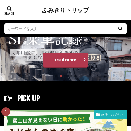
ふみきりトリップ
踏切
江ノ電
子育て
おもちゃ
グルメ
read more
PICK UP
旅行、おでかけ