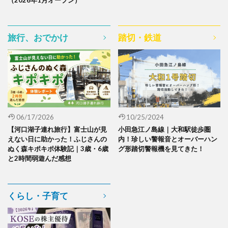
（2026年1月オープン）
旅行、おでかけ
踏切・鉄道
06/17/2026
10/25/2024
【河口湖子連れ旅行】富士山が見
小田急江ノ島線｜大和駅徒歩圏
えない日に助かった！ふじさんの
内！珍しい警報音とオーバーハン
ぬく森キポキポ体験記｜3歳・6歳
グ形踏切警報機を見てきた！
と2時間弱遊んだ感想
くらし・子育て