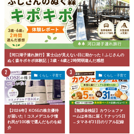
【河口湖子連れ旅行】富士山が見えない日に助かった！ふじさんの
ぬく森キポキポ体験記｜3歳・6歳と2時間弱遊んだ感想
くらし・子育て
くらし・子育て
【2026年】KOSEの株主優待
【無課金検証】カウシェファ
が届いた！コスメデコルテ憧
ームは本当に届く？ナッツ5日
れ民が100株で選んだものを紹
→タマネギ31日のリアル記録
介